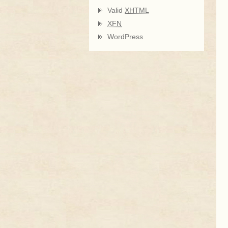
Valid
XHTML
XFN
WordPress