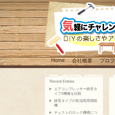
Home
会社概要
プロフ
Recent Entries
エアコンプレッサー静音タ
イプ3機種を比較
静音タイプの乾湿両用掃除
機
チェストのロック機構につ