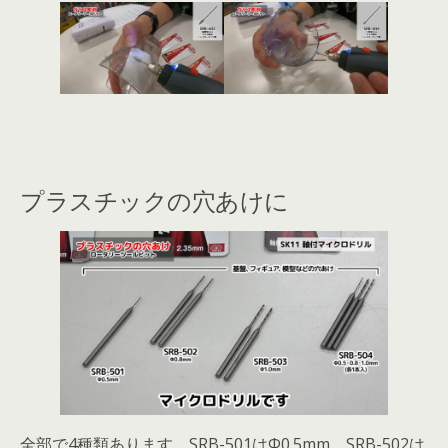
プラスチックの穴あけに
全部で4種類あります。SRB-501はΦ0.5mm、SRB-502は