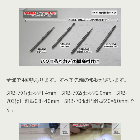
全部で4種類あります。すべて先端の形状が違います。
SRB-701は球型1.4mm、SRB-702は球型2.0mm、SRB-
703は円錐型0.8×4.0mm、SRB-704は円錐型2.0×6.0mmで
す。